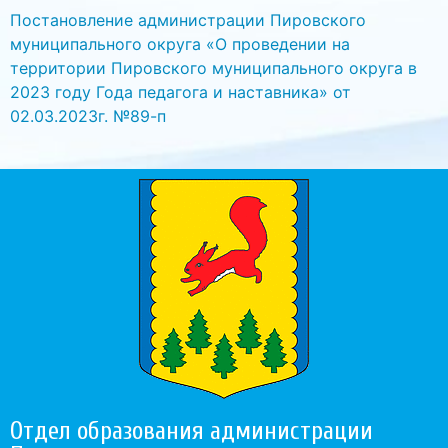
Постановление администрации Пировского
муниципального округа «О проведении на
территории Пировского муниципального округа в
2023 году Года педагога и наставника» от
02.03.2023г. №89-п
Отдел образования администрации